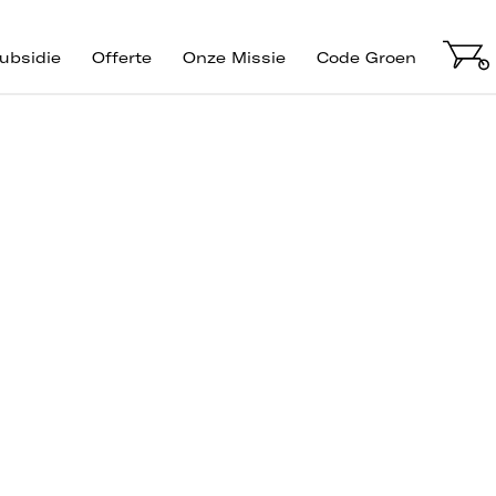
ubsidie
Offerte
Onze Missie
Code Groen