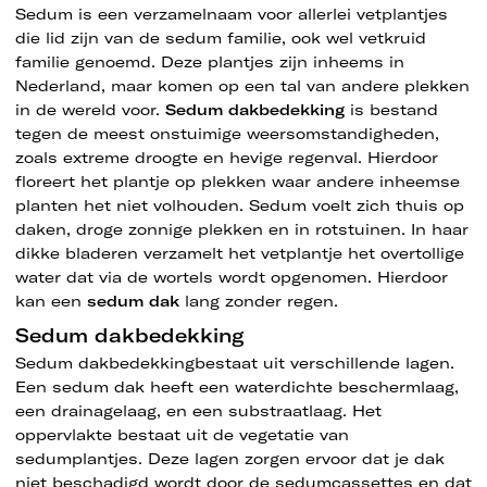
Sedum is een verzamelnaam voor allerlei vetplantjes
die lid zijn van de sedum familie, ook wel vetkruid
familie genoemd. Deze plantjes zijn inheems in
Nederland, maar komen op een tal van andere plekken
in de wereld voor.
Sedum dakbedekking
is bestand
tegen de meest onstuimige weersomstandigheden,
zoals extreme droogte en hevige regenval. Hierdoor
floreert het plantje op plekken waar andere inheemse
planten het niet volhouden. Sedum voelt zich thuis op
daken, droge zonnige plekken en in rotstuinen. In haar
dikke bladeren verzamelt het vetplantje het overtollige
water dat via de wortels wordt opgenomen. Hierdoor
kan een
sedum dak
lang zonder regen.
Sedum dakbedekking
Sedum dakbedekkingbestaat uit verschillende lagen.
Een sedum dak heeft een waterdichte beschermlaag,
een drainagelaag, en een substraatlaag. Het
oppervlakte bestaat uit de vegetatie van
sedumplantjes. Deze lagen zorgen ervoor dat je dak
niet beschadigd wordt door de
sedumcassettes
en dat